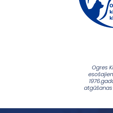
Ogres Ki
esošajiem
1976.gadā
atgūšanas 