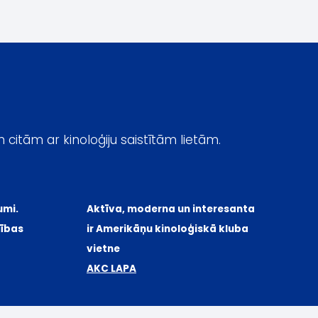
n citām ar kinoloģiju saistītām lietām.
ikumi.
Aktīva, moderna un interesanta
iecības
ir Amerikāņu kinoloģiskā kluba
vietne
AKC LAPA