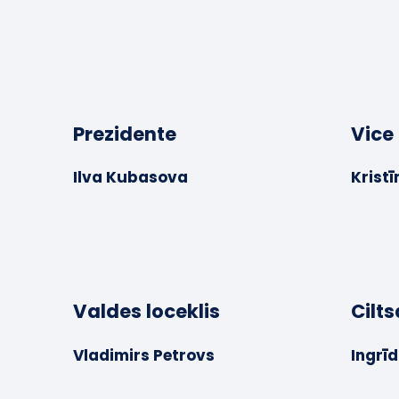
Prezidente
Vice
Ilva Kubasova
Kristī
Valdes loceklis
Cilt
Vladimirs Petrovs
Ingrī