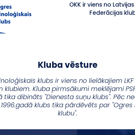
OKK ir viens no Latvija
Federācijas klu
Kluba vēsture
noloģiskais klubs ir viens no lielākajiem LK
 klubiem. Kluba pirmsākumi meklējami PSR
 tika dibināts "Dienesta suņu klubs". Pēc n
1996.gadā klubs tika pārdēvēts par "Ogres 
klubu".