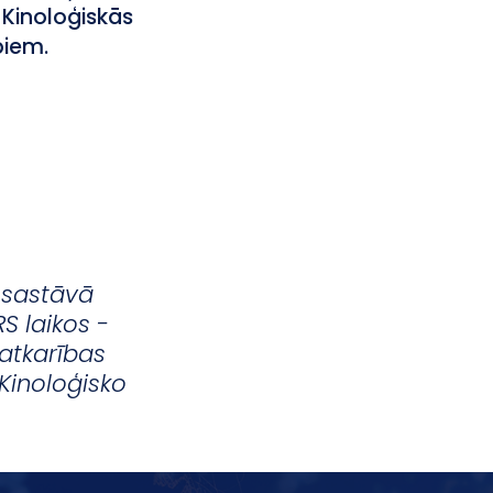
s Kinoloģiskās
biem.
F sastāvā
S laikos -
eatkarības
Kinoloģisko