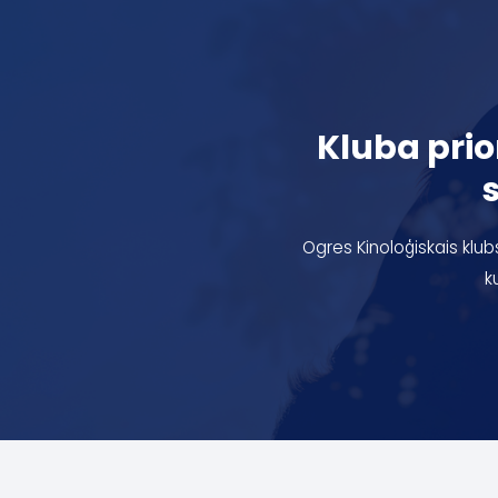
Kluba prior
Ogres Kinoloģiskais klubs
k