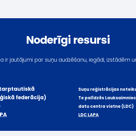
Noderīgi resursi
, ja ir jautājumi par suņu audzēšanu, iegādi, izstādēm u
Starptautiskā
Suņu reģistrācijas note
ģiskā federācija)
Te palīdzēs Lauksaimn
e
datu centra vietne (LDC)
APA
LDC LAPA