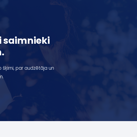
gi saimnieki
.
o šķirni, par audzētāja un
m.