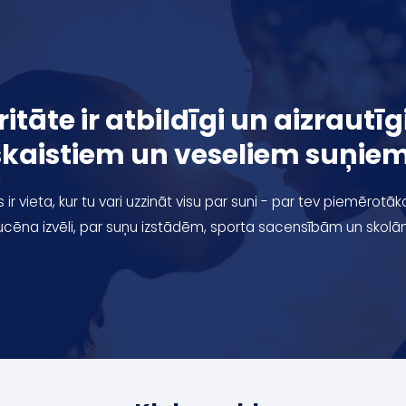
itāte ir atbildīgi un aizrautī
skaistiem un veseliem suņiem
 ir vieta, kur tu vari uzzināt visu par suni - par tev piemērotāk
ucēna izvēli, par suņu izstādēm, sporta sacensībām un skolā