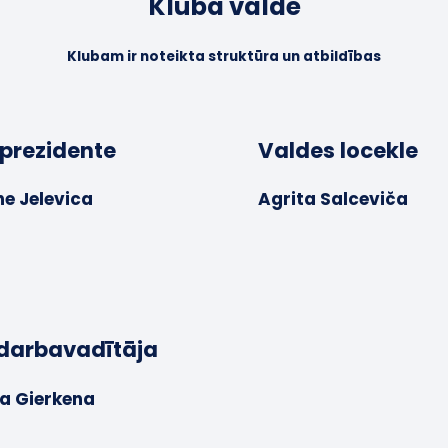
Kluba valde
Klubam ir noteikta struktūra un atbildības
 prezidente
Valdes locekle
ne Jelevica
Agrita Salceviča
sdarbavadītāja
da Gierkena